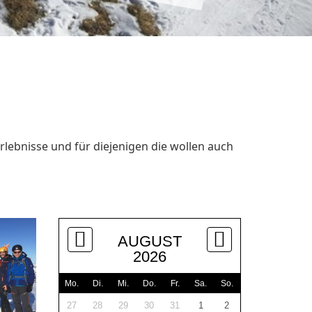
rlebnisse und für diejenigen die wollen auch
AUGUST
2026
Mo.
Di.
Mi.
Do.
Fr.
Sa.
So.
27
28
29
30
31
1
2