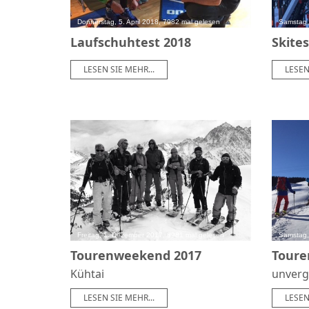
Donnerstag, 5. April 2018, 7982 mal gelesen
Samstag,
Laufschuhtest 2018
Skites
LESEN SIE MEHR...
LESEN
Freitag, 1. Dezember 2017, 8981 mal gelesen
Samstag,
Tourenweekend 2017
Toure
Kühtai
unverg
LESEN SIE MEHR...
LESEN