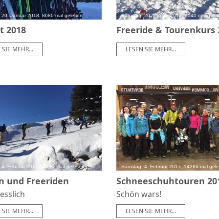
 20. Januar 2018, 8680 mal gelesen
Samstag, 20. Januar 2018, 9540 mal gele
t 2018
Freeride & Tourenkurs 
 SIE MEHR...
LESEN SIE MEHR...
 4. Februar 2017, 14682 mal gelesen
Samstag, 4. Februar 2017, 14286 mal gel
n und Freeriden
Schneeschuhtouren 20
esslich
Schön wars!
 SIE MEHR...
LESEN SIE MEHR...