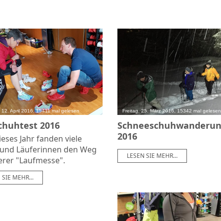
 12. April 2016, 15411 mal gelesen
Freitag, 25. März 2016, 15342 mal gelesen
chuhtest 2016
Schneeschuhwanderu
2016
eses Jahr fanden viele
 und Läuferinnen den Weg
LESEN SIE MEHR...
erer "Laufmesse".
 SIE MEHR...