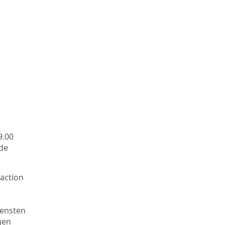
9.00
ide
Faction
S
densten
gen