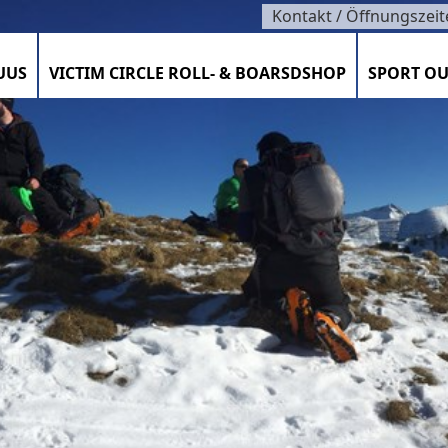
Kontakt / Öffnungszeit
UUS
VICTIM CIRCLE ROLL- & BOARSDSHOP
SPORT OU
SZEITEN / KONTAKT / TEAM
TIMENT / VELOCORNER