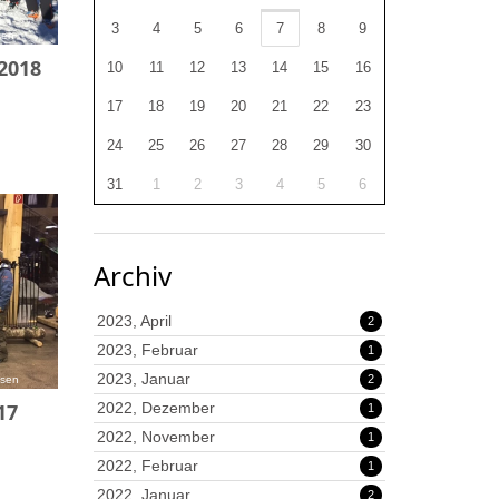
3
4
5
6
7
8
9
sen
2018
10
11
12
13
14
15
16
17
18
19
20
21
22
23
24
25
26
27
28
29
30
31
1
2
3
4
5
6
Archiv
2023, April
2
2023, Februar
1
2023, Januar
2
esen
17
2022, Dezember
1
2022, November
1
2022, Februar
1
2022, Januar
2