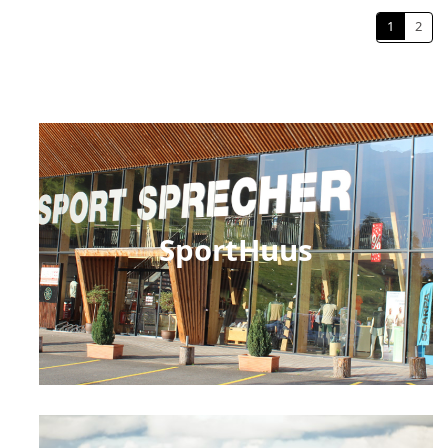
1
2
SportHuus