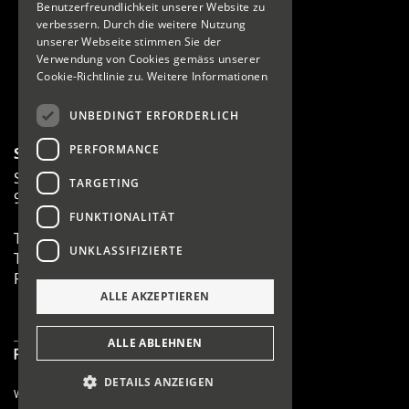
Running
Benutzerfreundlichkeit unserer Website zu
Fussball
verbessern. Durch die weitere Nutzung
unserer Webseite stimmen Sie der
Wandern
Verwendung von Cookies gemäss unserer
Fitness
Cookie-Richtlinie zu.
Weitere Informationen
Wintersport
Teamsport
UNBEDINGT ERFORDERLICH
PERFORMANCE
Sport Sprecher AG
Staatsstrasse 3
TARGETING
9470 Werdenberg
FUNKTIONALITÄT
T 081 756 21 60
UNKLASSIFIZIERTE
T 081 756 56 36
F 081 756 02 72
ALLE AKZEPTIEREN
ALLE ABLEHNEN
DETAILS ANZEIGEN
Webagentur Glarus Nord
anmelden