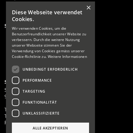
News
×
Events
Diese Webseite verwendet
Cookies.
Sportarten
Wir verwenden Cookies, um die
Running
Benutzerfreundlichkeit unserer Website zu
Fussball
verbessern. Durch die weitere Nutzung
unserer Webseite stimmen Sie der
Wandern
Verwendung von Cookies gemäss unserer
Fitness
Cookie-Richtlinie zu.
Weitere Informationen
Wintersport
Teamsport
UNBEDINGT ERFORDERLICH
PERFORMANCE
Sport Sprecher AG
Staatsstrasse 3
TARGETING
9470 Werdenberg
FUNKTIONALITÄT
T 081 756 21 60
UNKLASSIFIZIERTE
T 081 756 56 36
F 081 756 02 72
ALLE AKZEPTIEREN