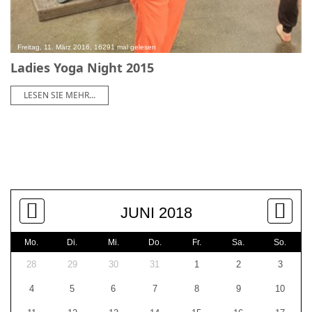
Freitag, 11. März 2016, 16291 mal gelesen
Ladies Yoga Night 2015
LESEN SIE MEHR...
JUNI 2018
Mo.
Di.
Mi.
Do.
Fr.
Sa.
So.
28
29
30
31
1
2
3
4
5
6
7
8
9
10