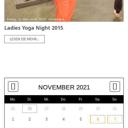
Freitag, 11. März 2016, 16291 mal gelesen
Ladies Yoga Night 2015
LESEN SIE MEHR...
NOVEMBER 2021
Mo.
Di.
Mi.
Do.
Fr.
Sa.
So.
25
26
27
28
29
30
31
1
2
3
4
5
6
7