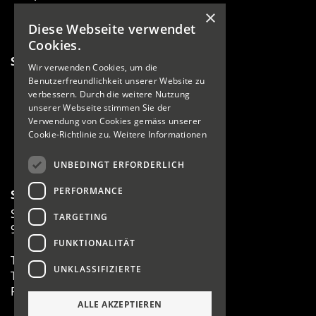
News
×
Events
Diese Webseite verwendet
Cookies.
Sportarten
Wir verwenden Cookies, um die
Running
Benutzerfreundlichkeit unserer Website zu
Fussball
verbessern. Durch die weitere Nutzung
unserer Webseite stimmen Sie der
Wandern
Verwendung von Cookies gemäss unserer
Fitness
Cookie-Richtlinie zu.
Weitere Informationen
Wintersport
Teamsport
UNBEDINGT ERFORDERLICH
PERFORMANCE
Sport Sprecher AG
Staatsstrasse 3
TARGETING
9470 Werdenberg
FUNKTIONALITÄT
T 081 756 21 60
UNKLASSIFIZIERTE
T 081 756 56 36
F 081 756 02 72
ALLE AKZEPTIEREN