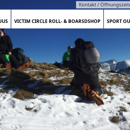
Kontakt / Öffnungszeit
UUS
VICTIM CIRCLE ROLL- & BOARSDSHOP
SPORT OU
SZEITEN / KONTAKT / TEAM
TIMENT / VELOCORNER