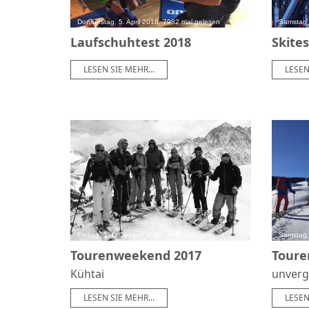
Donnerstag, 5. April 2018, 7982 mal gelesen
Samstag,
Laufschuhtest 2018
Skites
LESEN SIE MEHR...
LESEN
Freitag, 1. Dezember 2017, 8981 mal gelesen
Samstag,
Tourenweekend 2017
Toure
Kühtai
unverg
LESEN SIE MEHR...
LESEN