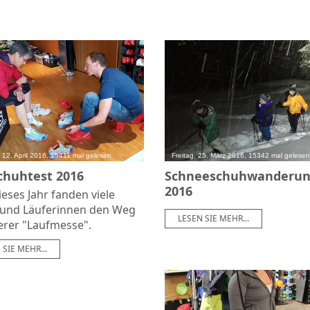
 12. April 2016, 15411 mal gelesen
Freitag, 25. März 2016, 15342 mal gelesen
chuhtest 2016
Schneeschuhwanderu
2016
eses Jahr fanden viele
 und Läuferinnen den Weg
LESEN SIE MEHR...
erer "Laufmesse".
 SIE MEHR...