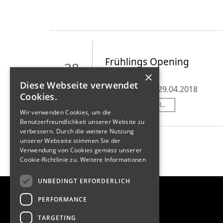
Frühlings Opening
28
×
Apr
Diese Webseite verwendet
28.04.2018 - 29.04.2018
2018
Cookies.
LESEN SIE MEHR...
Wir verwenden Cookies, um die
Benutzerfreundlichkeit unserer Website zu
verbessern. Durch die weitere Nutzung
unserer Webseite stimmen Sie der
Verwendung von Cookies gemäss unserer
Cookie-Richtlinie zu.
Weitere Informationen
UNBEDINGT ERFORDERLICH
PERFORMANCE
Quicklinks
SportHuus
TARGETING