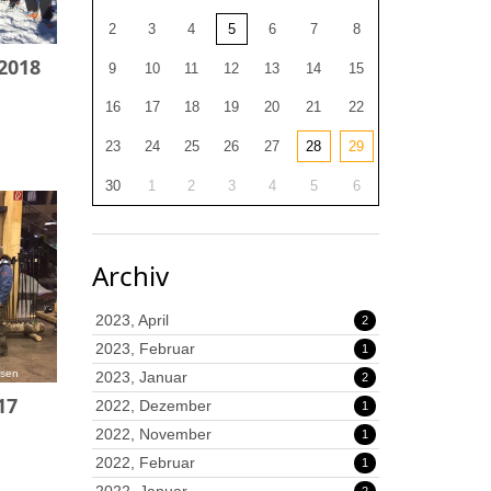
2
3
4
5
6
7
8
sen
2018
9
10
11
12
13
14
15
16
17
18
19
20
21
22
23
24
25
26
27
28
29
30
1
2
3
4
5
6
Archiv
2023, April
2
2023, Februar
1
esen
2023, Januar
2
17
2022, Dezember
1
2022, November
1
2022, Februar
1