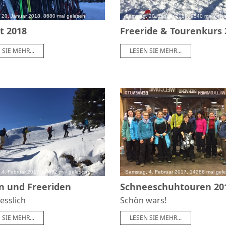
 20. Januar 2018, 8680 mal gelesen
Samstag, 20. Januar 2018, 9540 mal gele
t 2018
Freeride & Tourenkurs 
 SIE MEHR...
LESEN SIE MEHR...
 4. Februar 2017, 14682 mal gelesen
Samstag, 4. Februar 2017, 14286 mal gel
n und Freeriden
Schneeschuhtouren 20
esslich
Schön wars!
 SIE MEHR...
LESEN SIE MEHR...