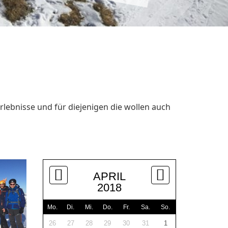
rlebnisse und für diejenigen die wollen auch
APRIL
2018
Mo.
Di.
Mi.
Do.
Fr.
Sa.
So.
26
27
28
29
30
31
1