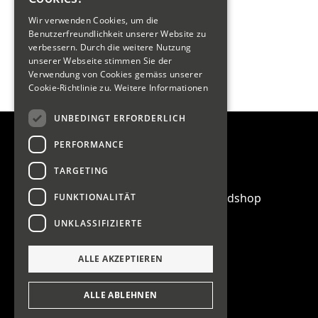
Wir verwenden Cookies, um die
Benutzerfreundlichkeit unserer Website zu
verbessern. Durch die weitere Nutzung
unserer Webseite stimmen Sie der
Verwendung von Cookies gemäss unserer
Cookie-Richtlinie zu.
Weitere Informationen
UNBEDINGT ERFORDERLICH
PERFORMANCE
Quicklinks
SportHuus
TARGETING
BikeHuus
Victim Circle Roll- & Boarsdshop
FUNKTIONALITÄT
Sport Outlet
UNKLASSIFIZIERTE
News
Events
ALLE AKZEPTIEREN
ALLE ABLEHNEN