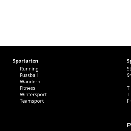
Sportarten
S
Running
S
Fussball
9
Wandern
Fitness
T
Wintersport
T
Teamsport
F