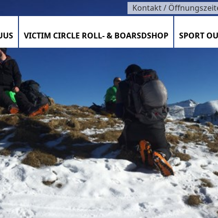
Kontakt / Öffnungszeit
UUS
VICTIM CIRCLE ROLL- & BOARSDSHOP
SPORT OU
SZEITEN / KONTAKT / TEAM
TIMENT / VELOCORNER