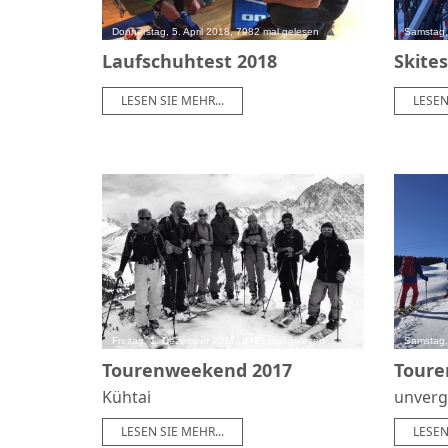
Donnerstag, 5. April 2018, 7982 mal gelesen
Samstag,
Laufschuhtest 2018
Skites
LESEN SIE MEHR...
LESEN
Freitag, 1. Dezember 2017, 8981 mal gelesen
Samstag,
Tourenweekend 2017
Toure
Kühtai
unverg
LESEN SIE MEHR...
LESEN