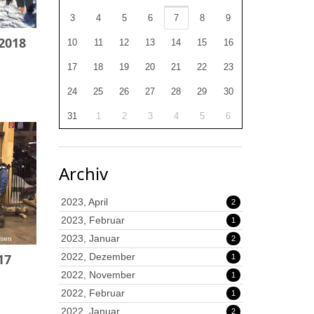
3
4
5
6
7
8
9
sen
2018
10
11
12
13
14
15
16
17
18
19
20
21
22
23
24
25
26
27
28
29
30
31
1
2
3
4
5
6
Archiv
2023, April
2
2023, Februar
1
2023, Januar
2
esen
17
2022, Dezember
1
2022, November
1
2022, Februar
1
2022, Januar
2