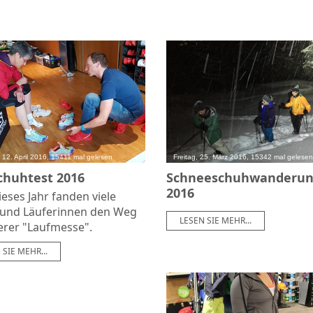
 12. April 2016, 15411 mal gelesen
Freitag, 25. März 2016, 15342 mal gelesen
chuhtest 2016
Schneeschuhwanderu
2016
eses Jahr fanden viele
 und Läuferinnen den Weg
LESEN SIE MEHR...
erer "Laufmesse".
 SIE MEHR...