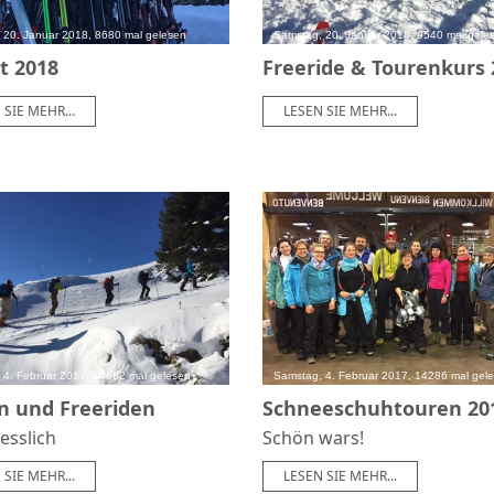
 20. Januar 2018, 8680 mal gelesen
Samstag, 20. Januar 2018, 9540 mal gele
t 2018
Freeride & Tourenkurs 
 SIE MEHR...
LESEN SIE MEHR...
 4. Februar 2017, 14682 mal gelesen
Samstag, 4. Februar 2017, 14286 mal gel
n und Freeriden
Schneeschuhtouren 20
esslich
Schön wars!
 SIE MEHR...
LESEN SIE MEHR...