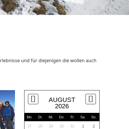
rlebnisse und für diejenigen die wollen auch
AUGUST
2026
Mo.
Di.
Mi.
Do.
Fr.
Sa.
So.
27
28
29
30
31
1
2