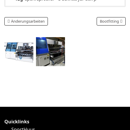
Änderungsarbeiten
Bootfitting
Quicklinks
SportHuus