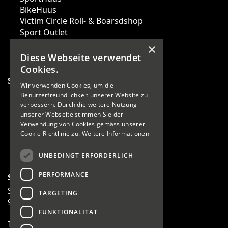
BikeHuus
Victim Circle Roll- & Boarsdshop
Sport Outlet
News
×
Events
Diese Webseite verwendet
Cookies.
Sportarten
Wir verwenden Cookies, um die
Running
Benutzerfreundlichkeit unserer Website zu
Fussball
verbessern. Durch die weitere Nutzung
unserer Webseite stimmen Sie der
Wandern
Verwendung von Cookies gemäss unserer
Fitness
Cookie-Richtlinie zu.
Weitere Informationen
Wintersport
Teamsport
UNBEDINGT ERFORDERLICH
PERFORMANCE
Sport Sprecher AG
Staatsstrasse 3
TARGETING
9470 Werdenberg
FUNKTIONALITÄT
T 081 756 21 60