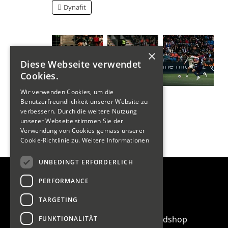
Dynafit
×
Diese Webseite verwendet
Cookies.
Wir verwenden Cookies, um die
Benutzerfreundlichkeit unserer Website zu
verbessern. Durch die weitere Nutzung
unserer Webseite stimmen Sie der
Verwendung von Cookies gemäss unserer
Cookie-Richtlinie zu.
Weitere Informationen
UNBEDINGT ERFORDERLICH
PERFORMANCE
Quicklinks
SportHuus
TARGETING
BikeHuus
Victim Circle Roll- & Boarsdshop
FUNKTIONALITÄT