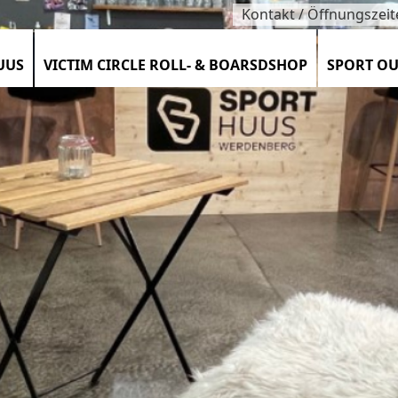
Kontakt / Öffnungszeit
UUS
VICTIM CIRCLE ROLL- & BOARSDSHOP
SPORT OU
SZEITEN / KONTAKT / TEAM
TIMENT / VELOCORNER