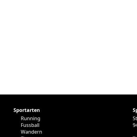
Sportarten
S
Running
S
Fussball
9
Wandern